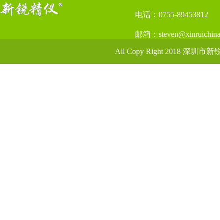
电话：0755-89453812
邮箱：steven@xinruichina
All Copy Right 2018