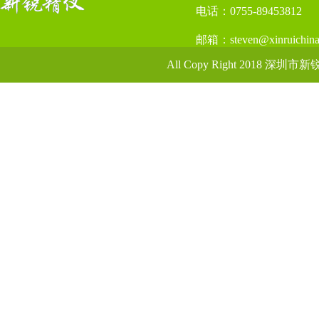
电话：0755-89453812
邮箱：steven@xinruichina
All Copy Right 2018